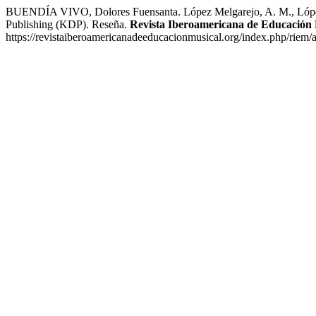
BUENDÍA VIVO, Dolores Fuensanta. López Melgarejo, A. M., López Nú
Publishing (KDP). Reseña.
Revista Iberoamericana de Educación 
https://revistaiberoamericanadeeducacionmusical.org/index.php/riem/a